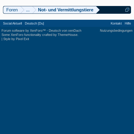
Foren
...
Not- und Vermittlungstiere
Social Aktuell
Deutsch [Du]
Kontakt
Hilfe
Forum software by XenForo™
-
Deutsch von xenDach
Nutzungsbedingungen
Some XenForo functionality crafted by
ThemeHouse
.
|
Style by Pixel Exit