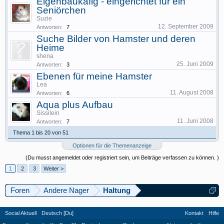
Eigenbaukäfig - eingerichtet für ein
Seniörchen
Suzie
12. September 2009
Antworten:
7
Suche Bilder von Hamster und deren
Heime
shena
25. Juni 2009
Antworten:
3
Ebenen für meine Hamster
Lea
11. August 2008
Antworten:
6
Aqua plus Aufbau
Sissilein
11. Juni 2008
Antworten:
7
Thema 1 bis 20 von 51
Optionen für die Themenanzeige
(Du musst angemeldet oder registriert sein, um Beiträge verfassen zu können. )
1
2
3
Weiter >
Foren
Andere Nager
Haltung
Social Aktuell
Deutsch [Du]
Kontakt
Hilfe