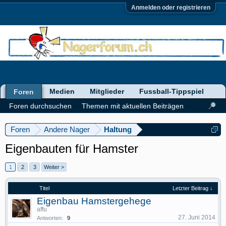
Anmelden oder registrieren
Medien
Mitglieder
Fussball-Tippspiel
Foren
Foren durchsuchen
Themen mit aktuellen Beiträgen
Foren
Andere Nager
Haltung
Eigenbauten für Hamster
1
2
3
Weiter >
Titel
Letzter Beitrag ↓
Eigenbau Hamstergehege
affu
27. Juni 2014
Antworten:
9