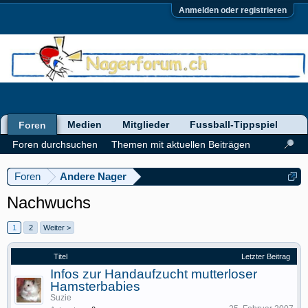
Anmelden oder registrieren
Medien
Mitglieder
Fussball-Tippspiel
Foren
Foren durchsuchen
Themen mit aktuellen Beiträgen
Foren
Andere Nager
Nachwuchs
1
2
Weiter >
Titel
Letzter Beitrag
Infos zur Handaufzucht mutterloser
Hamsterbabies
Suzie