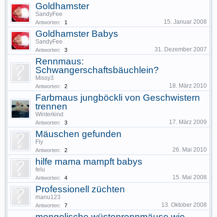
Goldhamster
SandyFee
15. Januar 2008
Antworten:
1
Goldhamster Babys
SandyFee
31. Dezember 2007
Antworten:
3
Rennmaus:
Schwangerschaftsbäuchlein?
Missy3
18. März 2010
Antworten:
2
Farbmaus jungböckli von Geschwistern
trennen
Winterkind
17. März 2009
Antworten:
3
Mäuschen gefunden
Fly
26. Mai 2010
Antworten:
2
hilfe mama mampft babys
felu
15. Mai 2008
Antworten:
4
Professionell züchten
manu123
13. Oktober 2008
Antworten:
7
mongolische wüstenrennmäuse wie