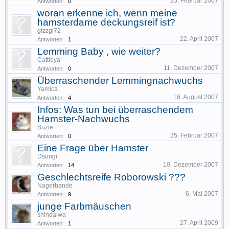
25. Februar 2007
Antworten:
0
woran erkenne ich, wenn meine
hamsterdame deckungsreif ist?
gizzgi72
22. April 2007
Antworten:
1
Lemming Baby , wie weiter?
Cattleya
11. Dezember 2007
Antworten:
0
Überraschender Lemmingnachwuchs
Yamica
16. August 2007
Antworten:
4
Infos: Was tun bei überraschendem
Hamster-Nachwuchs
Suzie
25. Februar 2007
Antworten:
0
Eine Frage über Hamster
Dsungi
10. Dezember 2007
Antworten:
14
Geschlechtsreife Roborowski ???
Nagerbande
6. Mai 2007
Antworten:
9
junge Farbmäuschen
shindaiwa
27. April 2009
Antworten:
1