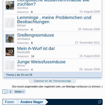
züchten?
Serefina
13. August 2008
Antworten:
6
Lemminge , meine Problemchen und
Beobachtungen
Miriam
25. Februar 2008
Antworten:
8
Sreifengrasmäuse
shindaiwa
27. November 2011
Antworten:
8
Mein A-Wurf ist da!
Martina90
15. August 2010
Antworten:
14
Junge Weissfussmäuse
Momo
26. Januar 2009
Antworten:
4
Thema 1 bis 20 von 28
Optionen für die Themenanzeige
(Du musst angemeldet oder registriert sein, um Beiträge verfassen zu können. )
1
2
Weiter >
Foren
Andere Nager