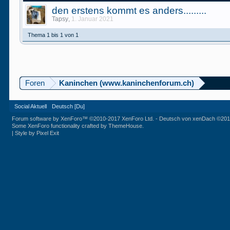
den erstens kommt es anders.........
Tapsy
,
1. Januar 2021
Thema 1 bis 1 von 1
Foren
Kaninchen (www.kaninchenforum.ch)
Social Aktuell
Deutsch [Du]
Forum software by XenForo™
©2010-2017 XenForo Ltd.
-
Deutsch von xenDach
©201
Some XenForo functionality crafted by
ThemeHouse
.
|
Style by Pixel Exit