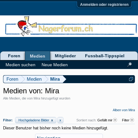
Anmelden oder registrieren
Foren
Mitglieder
Fussball-Tippspiel
Medien
Medien suchen
Neue Medien
Foren
Medien
Mira
Medien von: Mira
Alle Medien, die von Mira hinzugefügt wurden
Alben von Mira
Filter:
Hochgeladene Bilder
x
x
Sortiert nach:
Gefällt mir
Filter
Dieser Benutzer hat bisher noch keine Medien hinzugefügt.