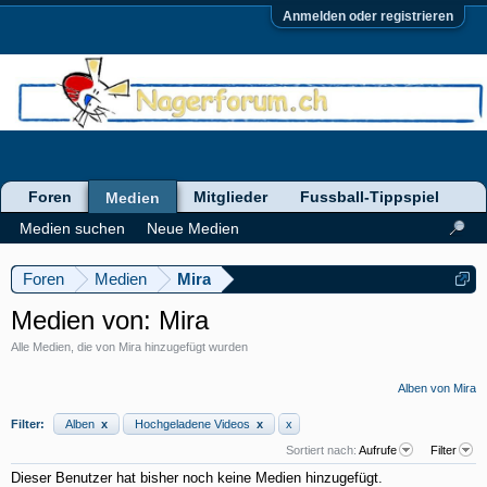
Anmelden oder registrieren
Foren
Mitglieder
Fussball-Tippspiel
Medien
Medien suchen
Neue Medien
Foren
Medien
Mira
Medien von: Mira
Alle Medien, die von Mira hinzugefügt wurden
Alben von Mira
Filter:
Alben
x
Hochgeladene Videos
x
x
Sortiert nach:
Aufrufe
Filter
Dieser Benutzer hat bisher noch keine Medien hinzugefügt.