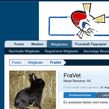
Foren
Medien
Fussball-Tippspiel
Mitglieder
Namhafte Mitglieder
Registrierte Mitglieder
Derzeitige Besu
Foren
Mitglieder
FraVet
FraVet
Neuer Benutzer
, 64
FraVet wurde zuletzt gesehen:
24. Au
Profilnachrichten
Letzt
Es existieren bisher noch keine