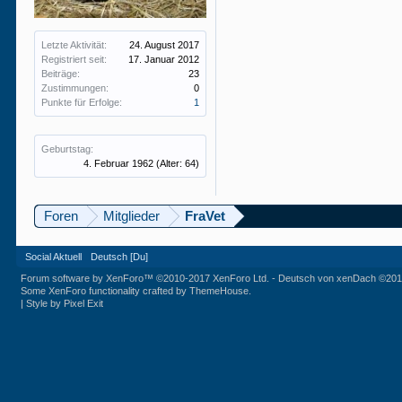
Letzte Aktivität:
24. August 2017
Registriert seit:
17. Januar 2012
Beiträge:
23
Zustimmungen:
0
Punkte für Erfolge:
1
Geburtstag:
4. Februar 1962
(Alter: 64)
Foren
Mitglieder
FraVet
Social Aktuell
Deutsch [Du]
Forum software by XenForo™
©2010-2017 XenForo Ltd.
-
Deutsch von xenDach
©201
Some XenForo functionality crafted by
ThemeHouse
.
|
Style by Pixel Exit