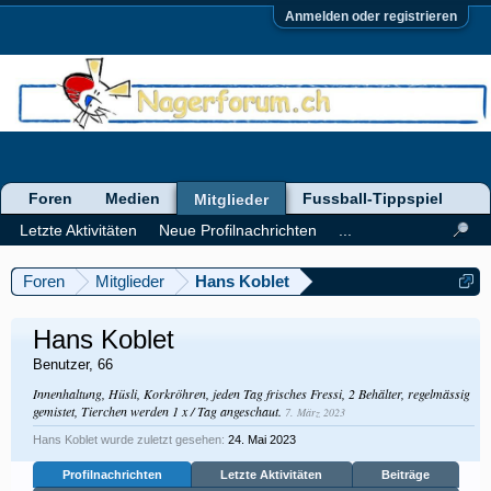
Anmelden oder registrieren
Foren
Medien
Fussball-Tippspiel
Mitglieder
Letzte Aktivitäten
Neue Profilnachrichten
...
Foren
Mitglieder
Hans Koblet
Hans Koblet
Benutzer
, 66
Innenhaltung, Hüsli, Korkröhren, jeden Tag frisches Fressi, 2 Behälter, regelmässig
gemistet, Tierchen werden 1 x / Tag angeschaut.
7. März 2023
Hans Koblet wurde zuletzt gesehen:
24. Mai 2023
Profilnachrichten
Letzte Aktivitäten
Beiträge