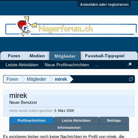
Anmelden oder registrieren
Foren
Medien
Fussball-Tippspiel
Mitglieder
Letzte Aktivitäten
Neue Profilnachrichten
...
Foren
Mitglieder
mirek
mirek
Neuer Benutzer
mirek wurde zuletzt gesehen:
3. März 2009
Profilnachrichten
Letzte Aktivitäten
Beiträge
Informationen
Es existieren bisher noch keine Nachrichten im Profil von mirek, die