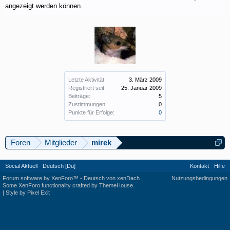
angezeigt werden können.
Letzte Aktivität:
3. März 2009
Registriert seit:
25. Januar 2009
Beiträge:
5
Zustimmungen:
0
Punkte für Erfolge:
0
Foren
Mitglieder
mirek
Social Aktuell
Deutsch [Du]
Kontakt
Hilfe
Forum software by XenForo™
-
Deutsch von xenDach
Nutzungsbedingungen
Some XenForo functionality crafted by
ThemeHouse
.
|
Style by Pixel Exit