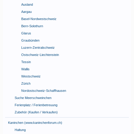
Ausland
Aargau
Basel-Nordwestschweiz
Bern-Solothurn
Glarus
Graubünden
Luzern-Zentralschweiz
Ostschweiz-Liechtenstein
Tessin
Wallis
Westschweiz
Zürich
Nordostschweiz-Schaffhausen
Suche Meerschweinchen
Ferienplatz / Ferienbetreuung
Zubehör (Kaufen / Verkaufen)
Kaninchen (www.kaninchenforum.ch)
Haltung