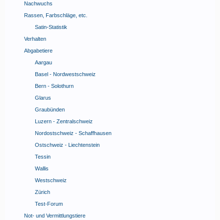
Nachwuchs
Rassen, Farbschläge, etc.
Satin-Statistik
Verhalten
Abgabetiere
Aargau
Basel - Nordwestschweiz
Bern - Solothurn
Glarus
Graubünden
Luzern - Zentralschweiz
Nordostschweiz - Schaffhausen
Ostschweiz - Liechtenstein
Tessin
Wallis
Westschweiz
Zürich
Test-Forum
Not- und Vermittlungstiere