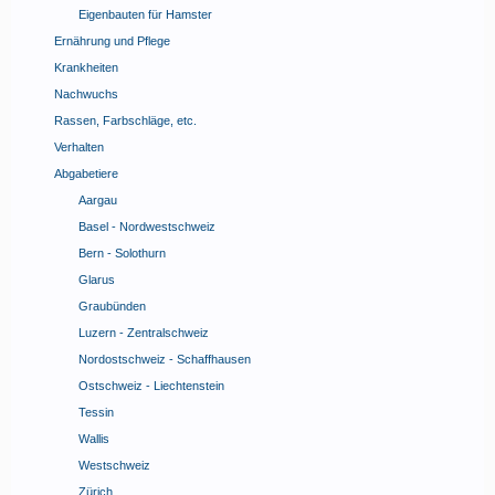
Eigenbauten für Hamster
Ernährung und Pflege
Krankheiten
Nachwuchs
Rassen, Farbschläge, etc.
Verhalten
Abgabetiere
Aargau
Basel - Nordwestschweiz
Bern - Solothurn
Glarus
Graubünden
Luzern - Zentralschweiz
Nordostschweiz - Schaffhausen
Ostschweiz - Liechtenstein
Tessin
Wallis
Westschweiz
Zürich