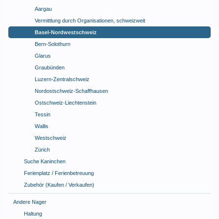
Aargau
Vermittlung durch Organisationen, schweizweit
Basel-Nordwestschweiz
Bern-Solothurn
Glarus
Graubünden
Luzern-Zentralschweiz
Nordostschweiz-Schaffhausen
Ostschweiz-Liechtenstein
Tessin
Wallis
Westschweiz
Zürich
Suche Kaninchen
Ferienplatz / Ferienbetreuung
Zubehör (Kaufen / Verkaufen)
Andere Nager
Haltung