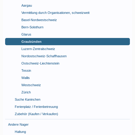
Aargau
Vermittlung durch Organisationen, schweizweit
Basel-Nordwestschweiz
Bern-Solothurn
Glarus
Graubünden
Luzern-Zentralschweiz
Nordostschweiz-Schaffhausen
Ostschweiz-Liechtenstein
Tessin
Wallis
Westschweiz
Zürich
Suche Kaninchen
Ferienplatz / Ferienbetreuung
Zubehör (Kaufen / Verkaufen)
Andere Nager
Haltung