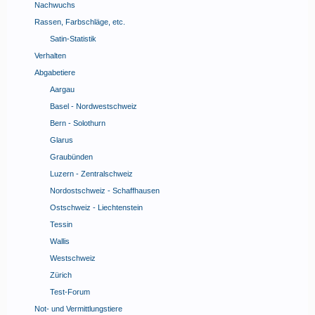
Nachwuchs
Rassen, Farbschläge, etc.
Satin-Statistik
Verhalten
Abgabetiere
Aargau
Basel - Nordwestschweiz
Bern - Solothurn
Glarus
Graubünden
Luzern - Zentralschweiz
Nordostschweiz - Schaffhausen
Ostschweiz - Liechtenstein
Tessin
Wallis
Westschweiz
Zürich
Test-Forum
Not- und Vermittlungstiere