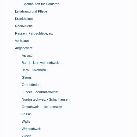
Eigenbauten für Hamster
Ernährung und Pflege
Krankheiten
Nachwuchs
Rassen, Farbschläge, etc.
Verhalten
Abgabetiere
Aargau
Basel - Nordwestschweiz
Bern - Solothurn
Glarus
Graubünden
Luzern - Zentralschweiz
Nordostschweiz - Schaffhausen
Ostschweiz - Liechtenstein
Tessin
Wallis
Westschweiz
Zürich