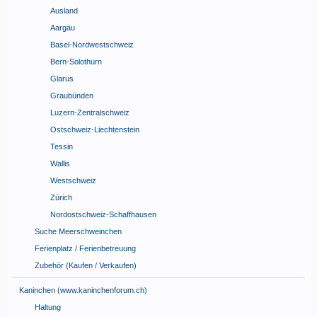
Ausland
Aargau
Basel-Nordwestschweiz
Bern-Solothurn
Glarus
Graubünden
Luzern-Zentralschweiz
Ostschweiz-Liechtenstein
Tessin
Wallis
Westschweiz
Zürich
Nordostschweiz-Schaffhausen
Suche Meerschweinchen
Ferienplatz / Ferienbetreuung
Zubehör (Kaufen / Verkaufen)
Kaninchen (www.kaninchenforum.ch)
Haltung