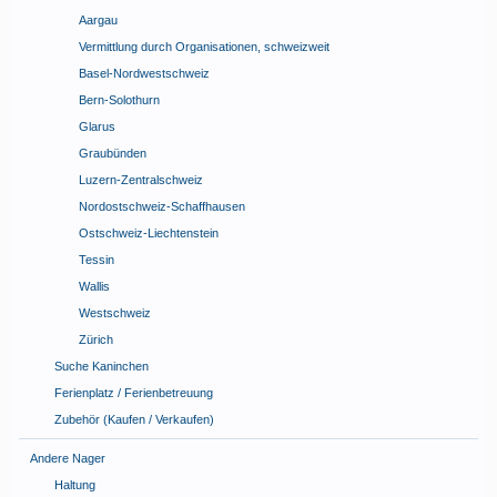
Aargau
Vermittlung durch Organisationen, schweizweit
Basel-Nordwestschweiz
Bern-Solothurn
Glarus
Graubünden
Luzern-Zentralschweiz
Nordostschweiz-Schaffhausen
Ostschweiz-Liechtenstein
Tessin
Wallis
Westschweiz
Zürich
Suche Kaninchen
Ferienplatz / Ferienbetreuung
Zubehör (Kaufen / Verkaufen)
Andere Nager
Haltung