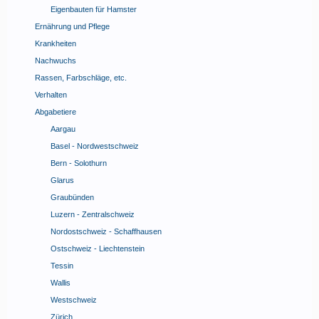
Eigenbauten für Hamster
Ernährung und Pflege
Krankheiten
Nachwuchs
Rassen, Farbschläge, etc.
Verhalten
Abgabetiere
Aargau
Basel - Nordwestschweiz
Bern - Solothurn
Glarus
Graubünden
Luzern - Zentralschweiz
Nordostschweiz - Schaffhausen
Ostschweiz - Liechtenstein
Tessin
Wallis
Westschweiz
Zürich