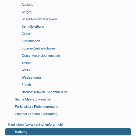
Ausland
Aargau
Basel-Nordwestschweiz
Bern-Solothurn
Glarus
Graubünden
Luzern-Zentralschweiz
Ostschweiz-Liechtenstein
Tessin
Wallis
Westschweiz
Zürich
Nordostschweiz-Schaffhausen
Suche Meerschweinchen
Ferienplatz / Ferienbetreuung
Zubehör (Kaufen / Verkaufen)
Kaninchen (www.kaninchenforum.ch)
Haltung