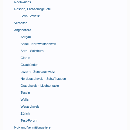
Nachwuchs
Rassen, Farbschläge, etc.
Satin-Statistik
Verhalten
Abgabetiere
Aargau
Basel - Nordwestschweiz
Bern - Solothurn
Glarus
Graubünden
Luzern - Zentralschweiz
Nordostschweiz - Schaffhausen
Ostschweiz - Liechtenstein
Tessin
Wallis
Westschweiz
Zürich
Test-Forum
Not- und Vermittlungstiere