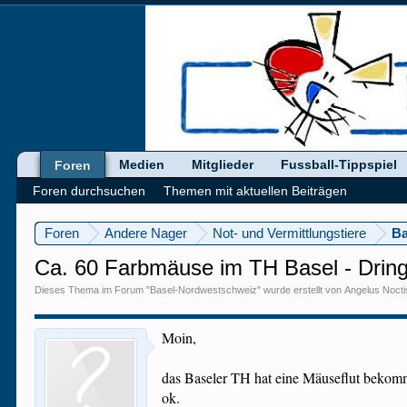
Medien
Mitglieder
Fussball-Tippspiel
Foren
Foren durchsuchen
Themen mit aktuellen Beiträgen
Foren
Andere Nager
Not- und Vermittlungstiere
Ba
Ca. 60 Farbmäuse im TH Basel - Dring
Dieses Thema im Forum "
Basel-Nordwestschweiz
" wurde erstellt von
Angelus Nocti
Moin,
das Baseler TH hat eine Mäuseflut bekomme
ok.