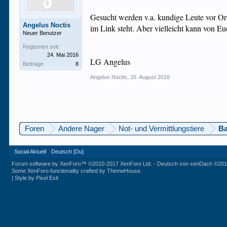
Gesucht werden v.a. kundige Leute vor Ort 
Angelus Noctis
im Link steht. Aber vielleicht kann von Eu
Neuer Benutzer
Registriert seit:
24. Mai 2016
LG Angelus
Beiträge:
8
Angelus Noctis
,
26. August 2016
Foren
Andere Nager
Not- und Vermittlungstiere
Ba
Social Aktuell
Deutsch [Du]
Forum software by XenForo™
©2010-2017 XenForo Ltd.
-
Deutsch von xenDach
©201
Some XenForo functionality crafted by
ThemeHouse
.
|
Style by Pixel Exit