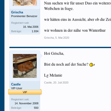
Nun suchen wir für unser Duo ein weiteres
Weibchen in frage.
Grischa
Prominenter Benutzer
wir hätten eins in Aussicht, aber ob die Zei
Registriert seit:
16. Mai 2006
wir wohnen in der nähe von Winterthur
Beiträge:
1.934
Grischa
,
5. Mai 2020
Hoi Grischa,
Bist du noch auf der Suche?
Lg Melanie
Castle
,
20. Juli 2020
Castle
VIP-User
VIP
Registriert seit:
14. November 2008
Beiträge:
550