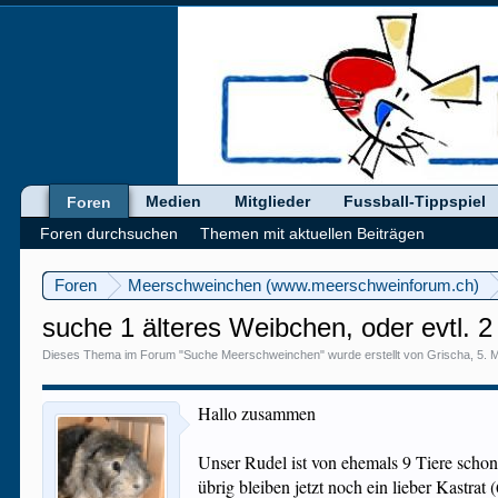
Medien
Mitglieder
Fussball-Tippspiel
Foren
Foren durchsuchen
Themen mit aktuellen Beiträgen
Foren
Meerschweinchen (www.meerschweinforum.ch)
suche 1 älteres Weibchen, oder evtl. 
Dieses Thema im Forum "
Suche Meerschweinchen
" wurde erstellt von
Grischa
,
5. 
Hallo zusammen
Unser Rudel ist von ehemals 9 Tiere schon 
übrig bleiben jetzt noch ein lieber Kastrat