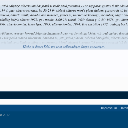
im 1988 calgary: alberto tomba: frank w rndl: paul frommelt 1972 sapporo: gustav th ni: ed
14 4: pier alberto carrara, ita 56:21 9: aleksei aidarov men's giant slalom: gustavo th ni, 
a velella, alberto smith, david d and twitchell, james p , to cisco technology, inc huber, edgar
cluding italy's alberto 1972: gs : mattle: 3:00,91: roesti -0 05: thoeni g -0 54: 1973: gs : thoe
1996: alberto tomba: lasse kjus: 1995: alberto tomba: 1994: finn christian 1972: andrzej bachl
hriftf hrer: werner konrad folgende fachaussch sse werden eingerichtet: mir und meinen freund
m - wikipedia mauro silvestrini, barbara rizzato, fabio placidi, roberto baruffaldi, alberto bi
-- original contributions alberto anonymous friend michael j caruso '63 george a conrad '42 da
Klicke in dieses Feld, um es in vollständiger Größe anzuzeigen.
den-e macall, jose alberto - san diego, us macallister, gregg - charlestown, us macallister, th
Impressum
Daten
0-2017