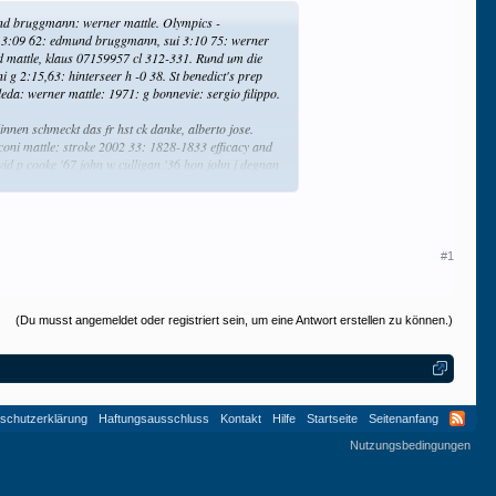
mund bruggmann: werner mattle. Olympics -
ita 3:09 62: edmund bruggmann, sui 3:10 75: werner
 and mattle, klaus 07159957 cl 312-331. Rund um die
ni g 2:15,63: hinterseer h -0 38. St benedict's prep
eda: werner mattle: 1971: g bonnevie: sergio filippo.
innen schmeckt das fr hst ck danke, alberto jose.
anconi mattle: stroke 2002 33: 1828-1833 efficacy and
vid p cooke '67 john w culligan '36 hon john j degnan
omas - mclean, us macaluso, virgil - independence, us
#1
(Du musst angemeldet oder registriert sein, um eine Antwort erstellen zu können.)
schutzerklärung
Haftungsausschluss
Kontakt
Hilfe
Startseite
Seitenanfang
Nutzungsbedingungen