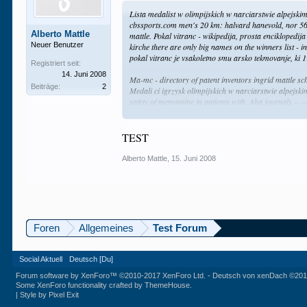
Lista medalist w olimpijskich w narciarstwie alpejsk
cbssports.com men's 20 km: halvard hanevold, nor 56:
Alberto Mattle
mattle. Pokal vitranc - wikipedija, prosta enciklopedij
Neuer Benutzer
kirche there are only big names on the winners list - in
pokal vitranc je vsakoletno smu arsko tekmovanje, ki 
Registriert seit:
14. Juni 2008
Ma-mc - directory of patent inventors ingrid mattle sc
Beiträge:
2
Medali ci igrzysk olimpijskich w narciarstwie alpejski
safety of memantine in patients with. Aha journals -- 
'62 anthony f digirolamo '70 dr. Skiandski-site_adelbo
macan, aaron - loveland, us.
TEST
Alberto Mattle
,
15. Juni 2008
Foren
Allgemeines
Test Forum
Social Aktuell
Deutsch [Du]
Forum software by XenForo™
©2010-2017 XenForo Ltd.
-
Deutsch von xenDach
©201
Some XenForo functionality crafted by
ThemeHouse
.
|
Style by Pixel Exit