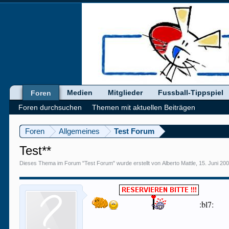
Medien
Mitglieder
Fussball-Tippspiel
Foren
Foren durchsuchen
Themen mit aktuellen Beiträgen
Foren
Allgemeines
Test Forum
Test**
Dieses Thema im Forum "
Test Forum
" wurde erstellt von
Alberto Mattle
,
15. Juni 20
:bl7: