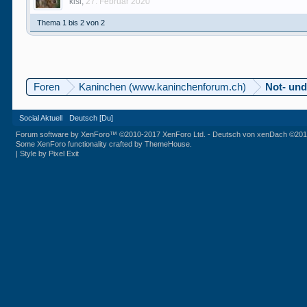
kisi
,
27. Februar 2020
Thema 1 bis 2 von 2
Foren
Kaninchen (www.kaninchenforum.ch)
Not- und
Social Aktuell
Deutsch [Du]
Forum software by XenForo™
©2010-2017 XenForo Ltd.
-
Deutsch von xenDach
©201
Some XenForo functionality crafted by
ThemeHouse
.
|
Style by Pixel Exit