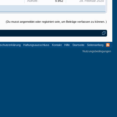
Aufrufe:
5.952
28. Februar 2020
(Du musst angemeldet oder registriert sein, um Beiträge verfassen zu können. )
schutzerklärung
Haftungsausschluss
Kontakt
Hilfe
Startseite
Seitenanfang
Nutzungsbedingungen