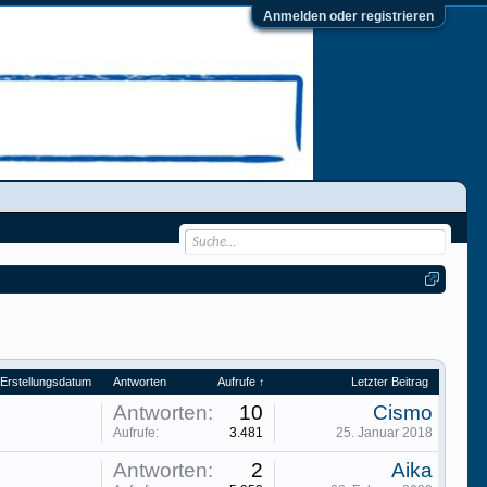
Anmelden oder registrieren
Erstellungsdatum
Antworten
Aufrufe ↑
Letzter Beitrag
Antworten:
10
Cismo
Aufrufe:
3.481
25. Januar 2018
Antworten:
2
Aika