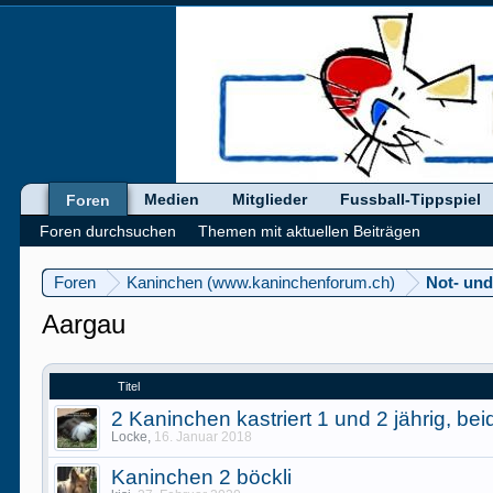
Medien
Mitglieder
Fussball-Tippspiel
Foren
Foren durchsuchen
Themen mit aktuellen Beiträgen
Foren
Kaninchen (www.kaninchenforum.ch)
Not- und
Aargau
Titel
2 Kaninchen kastriert 1 und 2 jährig, be
Locke
,
16. Januar 2018
Kaninchen 2 böckli