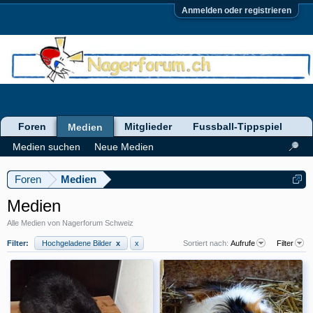
Anmelden oder registrieren
Foren
Mitglieder
Fussball-Tippspiel
Medien
Medien suchen
Neue Medien
Foren
Medien
Medien
Alle Medien von Nagerforum Schweiz
Filter:
Hochgeladene Bilder
x
x
Sortiert nach:
Aufrufe
Filter