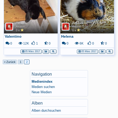
Anabel
Anabel
Anabel
Anabel
0 x
0 x
Valentino
Helena
0
12K
1
0
0
6K
0
0
05 März 2017
05 März 2017
< Zurück
1
2
Navigation
Medienindex
Medien suchen
Neue Medien
Alben
Alben durchsuchen