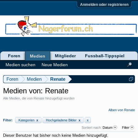
Anmelden oder registrieren
Foren
Mitglieder
Fussball-Tippspiel
Medien
Medien suchen
Neue Medien
Foren
Medien
Renate
Medien von: Renate
Alle Medien, die von Renate hinzugefügt wurden
Alben von Renate
Filter:
Kategorien
x
Hochgeladene Bilder
x
x
Sortiert nach:
Datum
Filter
Dieser Benutzer hat bisher noch keine Medien hinzugefügt.