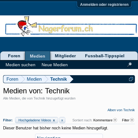
Anmelden oder registrieren
Foren
Mitglieder
Fussball-Tippspiel
Medien
Medien suchen
Neue Medien
Foren
Medien
Technik
Medien von: Technik
Alle Medien, die von Technik hinzugefügt wurden
Alben von Technik
Filter:
Hochgeladene Videos
x
x
Sortiert nach:
Kommentare
Filter
Dieser Benutzer hat bisher noch keine Medien hinzugefügt.