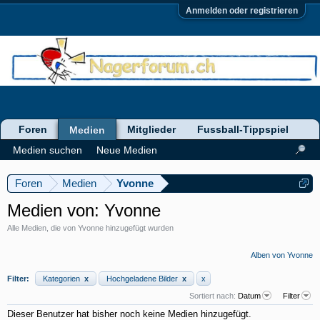
Anmelden oder registrieren
Foren
Mitglieder
Fussball-Tippspiel
Medien
Medien suchen
Neue Medien
Foren
Medien
Yvonne
Medien von: Yvonne
Alle Medien, die von Yvonne hinzugefügt wurden
Alben von Yvonne
Filter:
Kategorien
x
Hochgeladene Bilder
x
x
Sortiert nach:
Datum
Filter
Dieser Benutzer hat bisher noch keine Medien hinzugefügt.