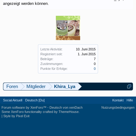
angezeigt werden können.
Letzte Aktivität:
10. Juni 2015
Registriert seit:
1. Juni 2015
Beiträge:
7
Zustimmungen:
0
Punkte für Erfolge:
0
Foren
Mitglieder
Khira_Lya
Social Aktuell
Deutsch [Du]
Kontakt
Hilfe
Forum software by XenForo™
-
Deutsch von xenDach
Nutzungsbedingungen
Some XenForo functionality crafted by
ThemeHouse
.
|
Style by Pixel Exit