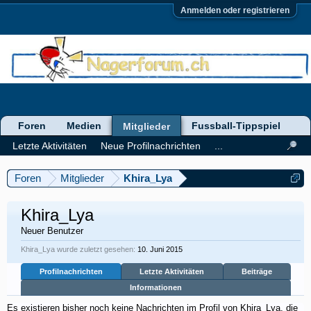
Anmelden oder registrieren
Foren
Medien
Fussball-Tippspiel
Mitglieder
Letzte Aktivitäten
Neue Profilnachrichten
...
Foren
Mitglieder
Khira_Lya
Khira_Lya
Neuer Benutzer
Khira_Lya wurde zuletzt gesehen:
10. Juni 2015
Profilnachrichten
Letzte Aktivitäten
Beiträge
Informationen
Es existieren bisher noch keine Nachrichten im Profil von Khira_Lya, die