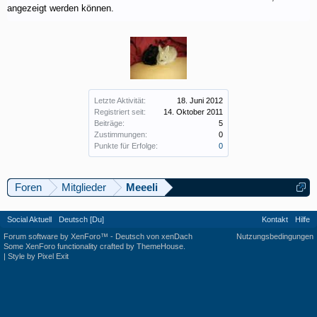
angezeigt werden können.
Letzte Aktivität:
18. Juni 2012
Registriert seit:
14. Oktober 2011
Beiträge:
5
Zustimmungen:
0
Punkte für Erfolge:
0
Foren
Mitglieder
Meeeli
Social Aktuell
Deutsch [Du]
Kontakt
Hilfe
Forum software by XenForo™
-
Deutsch von xenDach
Nutzungsbedingungen
Some XenForo functionality crafted by
ThemeHouse
.
|
Style by Pixel Exit