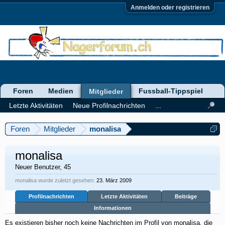
Anmelden oder registrieren
Foren
Medien
Fussball-Tippspiel
Mitglieder
Letzte Aktivitäten
Neue Profilnachrichten
...
Foren
Mitglieder
monalisa
monalisa
Neuer Benutzer
, 45
monalisa wurde zuletzt gesehen:
23. März 2009
Profilnachrichten
Letzte Aktivitäten
Beiträge
Informationen
Es existieren bisher noch keine Nachrichten im Profil von monalisa, die