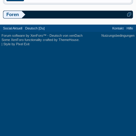
Foren
Social Aktuell
Deutsch [Du]
Kontakt
Hilfe
Forum software by XenForo™
-
Deutsch von xenDach
Nutzungsbedingungen
Some XenForo functionality crafted by
ThemeHouse
.
|
Style by Pixel Exit