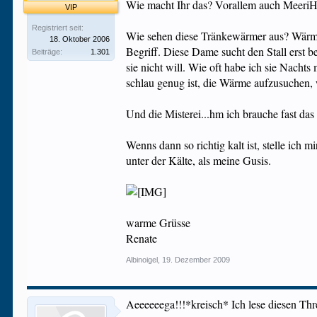
Wie macht Ihr das? Vorallem auch MeeriHal
VIP
Registriert seit:
Wie sehen diese Tränkewärmer aus? Wärmeki
18. Oktober 2006
Begriff. Diese Dame sucht den Stall erst b
Beiträge:
1.301
sie nicht will. Wie oft habe ich sie Nachts
schlau genug ist, die Wärme aufzusuchen, 
Und die Misterei...hm ich brauche fast das 
Wenns dann so richtig kalt ist, stelle i
unter der Kälte, als meine Gusis.
warme Grüsse
Renate
Albinoigel
,
19. Dezember 2009
Aeeeeeega!!!*kreisch* Ich lese diesen Thre