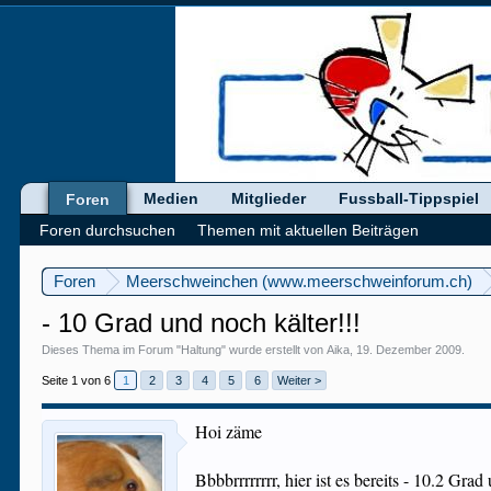
Medien
Mitglieder
Fussball-Tippspiel
Foren
Foren durchsuchen
Themen mit aktuellen Beiträgen
Foren
Meerschweinchen (www.meerschweinforum.ch)
- 10 Grad und noch kälter!!!
Dieses Thema im Forum "
Haltung
" wurde erstellt von
Aika
,
19. Dezember 2009
.
Seite 1 von 6
1
2
3
4
5
6
Weiter >
Hoi zäme
Bbbbrrrrrrrr, hier ist es bereits - 10.2 Gra