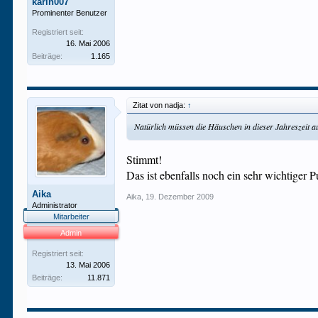
karin007
Prominenter Benutzer
Registriert seit:
16. Mai 2006
Beiträge:
1.165
Zitat von nadja:
↑
Natürlich müssen die Häuschen in dieser Jahreszeit au
Stimmt!
Das ist ebenfalls noch ein sehr wichtiger P
Aika
Aika
,
19. Dezember 2009
Administrator
Mitarbeiter
Admin
Registriert seit:
13. Mai 2006
Beiträge:
11.871