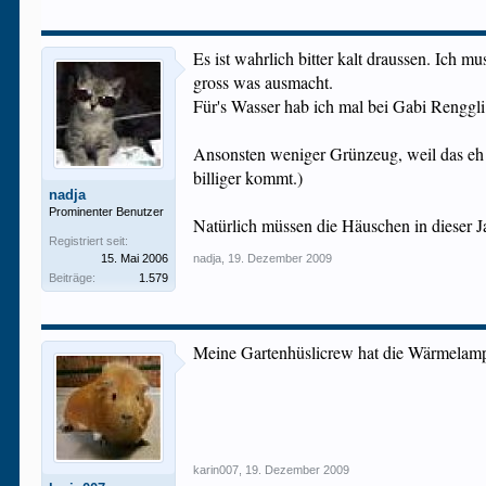
Es ist wahrlich bitter kalt draussen. Ich 
gross was ausmacht.
Für's Wasser hab ich mal bei Gabi Renggli 
Ansonsten weniger Grünzeug, weil das eh gl
billiger kommt.)
nadja
Prominenter Benutzer
Natürlich müssen die Häuschen in dieser Ja
Registriert seit:
15. Mai 2006
nadja
,
19. Dezember 2009
Beiträge:
1.579
Meine Gartenhüslicrew hat die Wärmelampe 
karin007
,
19. Dezember 2009