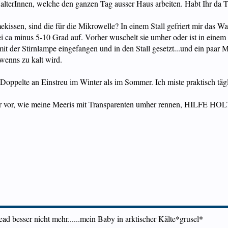
terInnen, welche den ganzen Tag ausser Haus arbeiten. Habt Ihr da Tri
ssen, sind die für die Mikrowelle? In einem Stall gefriert mir das Was
ei ca minus 5-10 Grad auf. Vorher wuschelt sie umher oder ist in einem
 mit der Stirnlampe eingefangen und in den Stall gesetzt...und ein paar M
wenns zu kalt wird.
Doppelte an Einstreu im Winter als im Sommer. Ich miste praktisch tägli
ch mir vor, wie meine Meeris mit Transparenten umher rennen, HILFE H
ad besser nicht mehr......mein Baby in arktischer Kälte*grusel*