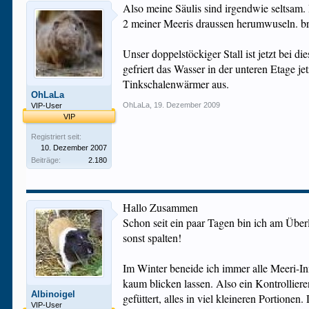
Also meine Säulis sind irgendwie seltsam.
2 meiner Meeris draussen herumwuseln. brr
Unser doppelstöckiger Stall ist jetzt bei 
gefriert das Wasser in der unteren Etage je
Tinkschalenwärmer aus.
OhLaLa
OhLaLa
,
19. Dezember 2009
VIP-User
VIP
Registriert seit:
10. Dezember 2007
Beiträge:
2.180
Hallo Zusammen
Schon seit ein paar Tagen bin ich am Über
sonst spalten!
Im Winter beneide ich immer alle Meeri-Inn
kaum blicken lassen. Also ein Kontrollier
Albinoigel
gefüttert, alles in viel kleineren Portionen
VIP-User