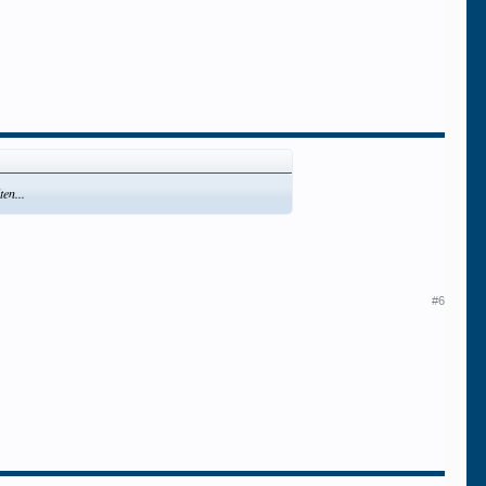
en...
#6