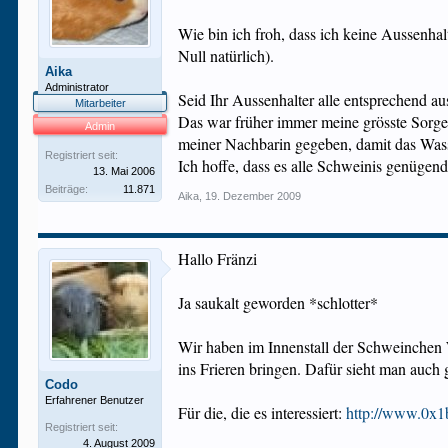
Wie bin ich froh, dass ich keine Aussenha
Null natürlich).
Aika
Administrator
Seid Ihr Aussenhalter alle entsprechend a
Mitarbeiter
Das war früher immer meine grösste Sorge
Admin
meiner Nachbarin gegeben, damit das Wasse
Registriert seit:
Ich hoffe, dass es alle Schweinis genügend
13. Mai 2006
Beiträge:
11.871
Aika
,
19. Dezember 2009
Hallo Fränzi
Ja saukalt geworden *schlotter*
Wir haben im Innenstall der Schweinchen
ins Frieren bringen. Dafür sieht man auc
Codo
Erfahrener Benutzer
Für die, die es interessiert:
http://www.0x
Registriert seit:
4. August 2009