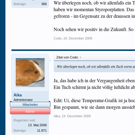
Wir überlegen noch, ob wir allenfalls ein 
Beiträge:
366
haben wir momentan Styroporplatten. Das hi
gefroren - im Gegensatz zu der draussen 
Noch sehen wir positiv in die Zukunft. So 
Codo
,
19. Dezember 2009
Zitat von Codo:
↑
Wir überlegen noch, ob wir allenfalls ein Tuch vorne 
Ja, das habe ich in der Vergangenheit ebe
Ein Tuch schirmt ja nicht völlig luftdicht
Aika
Edit: Ui, diese Temperatur-Grafik ist ja hoc
Administrator
Mitarbeiter
Bin gespannt, wie sie dann morgen aussieh
Admin
Aika
,
19. Dezember 2009
Registriert seit:
13. Mai 2006
Beiträge:
11.871