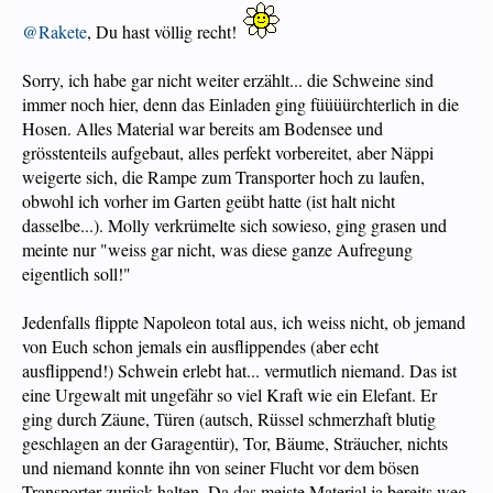
@Rakete
, Du hast völlig recht!
Sorry, ich habe gar nicht weiter erzählt... die Schweine sind
immer noch hier, denn das Einladen ging füüüürchterlich in die
Hosen. Alles Material war bereits am Bodensee und
grösstenteils aufgebaut, alles perfekt vorbereitet, aber Näppi
weigerte sich, die Rampe zum Transporter hoch zu laufen,
obwohl ich vorher im Garten geübt hatte (ist halt nicht
dasselbe...). Molly verkrümelte sich sowieso, ging grasen und
meinte nur "weiss gar nicht, was diese ganze Aufregung
eigentlich soll!"
Jedenfalls flippte Napoleon total aus, ich weiss nicht, ob jemand
von Euch schon jemals ein ausflippendes (aber echt
ausflippend!) Schwein erlebt hat... vermutlich niemand. Das ist
eine Urgewalt mit ungefähr so viel Kraft wie ein Elefant. Er
ging durch Zäune, Türen (autsch, Rüssel schmerzhaft blutig
geschlagen an der Garagentür), Tor, Bäume, Sträucher, nichts
und niemand konnte ihn von seiner Flucht vor dem bösen
Transporter zurück halten. Da das meiste Material ja bereits weg