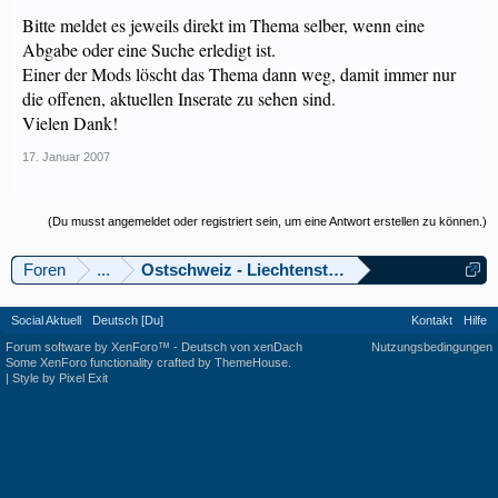
Bitte meldet es jeweils direkt im Thema selber, wenn eine
Abgabe oder eine Suche erledigt ist.
Einer der Mods löscht das Thema dann weg, damit immer nur
die offenen, aktuellen Inserate zu sehen sind.
Vielen Dank!
17. Januar 2007
(Du musst angemeldet oder registriert sein, um eine Antwort erstellen zu können.)
Foren
...
Ostschweiz - Liechtenstein
Social Aktuell
Deutsch [Du]
Kontakt
Hilfe
Forum software by XenForo™
-
Deutsch von xenDach
Nutzungsbedingungen
Some XenForo functionality crafted by
ThemeHouse
.
|
Style by Pixel Exit