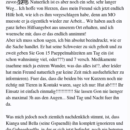
zuvor
Natuerlich ist es aber noch ein sehr, sehr langer
Weg... Ich hoffe von Herzen, dass mein Freund sich jetzt endlich
Hilfe holt, wie ich es ihm vorgeschlagen habe, denn am MO
muesste er ja eigentlich wieder zur Arbeit... Wir haben auch ein
ganz liebes Hilfsangebot aus unserem Ort erhalten, und ich
wuensche mir, dass er das endlich annimmt!
Aber ich muss schon sagen, ich bin absolut beeindruckt, wie er
die Sache handlet. Er hat seine Schwester zu sich geholt und zu
zweit geben Sie Gon 15 Paeppelmahlzeiten am Tag ein (ist
schon wahnsinnig viel, oder???) und 7 versch. Medikamente
(naehme mich ja extrem Wunder, was das alles ist!?, aber leider
hat mein Freund natuerlich gar keine Zeit mich ausfuehrlicher zu
informieren). Fuer das, dass die beiden bis vor Kurzem noch nie
richtig mit Tieren in Kontakt waren, sage ich nur: Hut ab!!!!! Ihr
Einsatz ist einfach einmalig!!!!!!!!!!!! Sie lassen Gon nie laenger
als maximal 3h aus den Augen... Sind Tag und Nacht fuer ihn
da.
Was mich jedoch noch ziemlich nachdenklich stimmt, ist, dass
Kianga und Bella (seine Gspaendli) ihn komplett ignorieren und
die Gehegehaelfte, in der er sich jetzt befindet, noch nie betreten