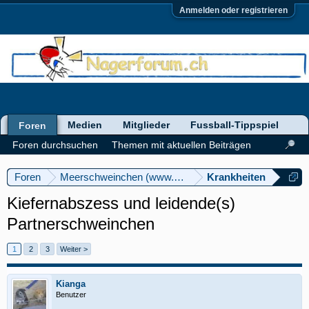
Anmelden oder registrieren
Medien
Mitglieder
Fussball-Tippspiel
Foren
Foren durchsuchen
Themen mit aktuellen Beiträgen
Foren
Meerschweinchen (www.meerschweinforum.ch)
Krankheiten
Kiefernabszess und leidende(s)
Partnerschweinchen
1
2
3
Weiter >
Kianga
Benutzer