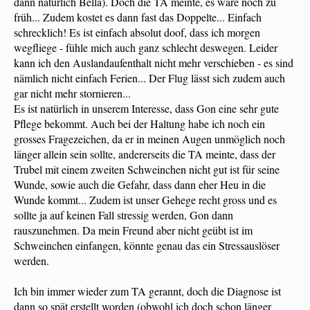
dann natürlich Bella). Doch die TA meinte, es wäre noch zu
früh... Zudem kostet es dann fast das Doppelte... Einfach
schrecklich! Es ist einfach absolut doof, dass ich morgen
wegfliege - fühle mich auch ganz schlecht deswegen. Leider
kann ich den Auslandaufenthalt nicht mehr verschieben - es sind
nämlich nicht einfach Ferien... Der Flug lässt sich zudem auch
gar nicht mehr stornieren...
Es ist natürlich in unserem Interesse, dass Gon eine sehr gute
Pflege bekommt. Auch bei der Haltung habe ich noch ein
grosses Fragezeichen, da er in meinen Augen unmöglich noch
länger allein sein sollte, andererseits die TA meinte, dass der
Trubel mit einem zweiten Schweinchen nicht gut ist für seine
Wunde, sowie auch die Gefahr, dass dann eher Heu in die
Wunde kommt... Zudem ist unser Gehege recht gross und es
sollte ja auf keinen Fall stressig werden, Gon dann
rauszunehmen. Da mein Freund aber nicht geübt ist im
Schweinchen einfangen, könnte genau das ein Stressauslöser
werden.
Ich bin immer wieder zum TA gerannt, doch die Diagnose ist
dann so spät erstellt worden (obwohl ich doch schon länger