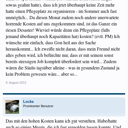
sowas geahnt hatte), dass ich jetzt überhaupt keine Zeit mehr
hatte einen Pflegeplatz zu organisieren - im Sommer auch fast
unmöglich... Da diesen Monat zudem noch andere unerwartete
horrende Kosten auf uns zugekommen sind, ist das Ganze ein
riesen Desaster! Wieviel würde denn ein Pflegeplatz (falls
jemand überhaupt noch Kapazitäten hat) kosten? (evtl. PM) Ich
wünsche mir einfach, dass Gon heil aus der Sache
herauskommt... Ich zweifle nicht daran, dass mein Freund nicht
alles geben wird, ich befürchte nur, dass er mit seinem sonst
bereits stressigen Job komplett überfordert sein wird... Zudem
wären die Säulis tagsüber alleine - was in gesundem Zustand ja
kein Problem gewesen wäre... aber so...
8. August 2012
Locke
Prominenter Benutzer
Das mit den hohen Kosten kann ich gut verstehen. Habe/hatte
auch so einige Meeris, die ich fast vergolden lassen konnte. Und