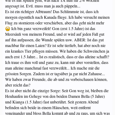
wie es mit Spülen geht, was nach TA nun für 2-4 Wochen
angesagt ist. Evtl. muss man ja auch päppeln...
Es ist ein richtiger Albtraum! Das Schlimmste ist, dass ich
morgen eigentlich nach Kanada fliege. Ich habe versucht meinen
Flug zu stornieren oder verschieben, aber das geht nicht mehr
Ich bin ganz verzweifelt! Gon (erst 1.5 Jahre) ist das
Meersäuli von meinem Freund, und er wird auf jeden Fall gut
auf ihn aufpassen, die Wunde spülen usw. ABER: Ist das gut
machbar für einen Laien? Er ist sehr tierlieb, hat aber noch nie
ein krankes Tier pflegen müssen. Wir haben die Schweinchen ja
auch erst 1.5 Jahre... Ist es realistisch, dass er das alleine schafft?
Ich traue es ihm voll und ganz zu, kann mir aber vorstellen, dass
man alleine manchmal fast verzweifelt... Ich mache mir die
grössten Sorgen. Zudem ist er tagsüber ja gar nicht Zuhause...
Wir haben zwar Freunde, die ab und zu vorbeischauen können,
aber reicht das?
Es ist aber nicht die einzige Sorge: Seit Gon weg ist, bleiben die
Heuhaufen im Gehege von den beiden Damen Bella (5 Jahre)
und Kianga (1.5 Jahre) fast unberührt. Seit gestern Abend
befinden sich beide in einem Häuschen, weit entfernt
voneinander und bloss Bella kommt ab und zu raus, um sich was