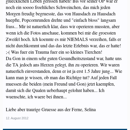
gluecklichen Leben gerissen haben! Bis vor seiner OP war er
noch ein soooo froehliches Schweinchen, das mich jeden
Morgen freudig begruesste, das von Hausdach zu Hausdach
huepfte, Popcornrunden drehte und "einfach bloss" langsam
frass... Mir ist natuerlich klar, dass wir operieren mussten, aber
wenn ich die Fotos anschaue, kommen bei mir die groessten
Zweifel hoch. Ich koennte es mir NIEMALS verzeihen, falls er
nicht durchkommt und das das letzte Erlebnis war, das er hatte!
;-( Was fuer ein Trauma fuer ein so kleines Tierchen!
Da Gon in einem sehr guten Gesundheitszustand war, hatte uns
die TA jedoch ans Herzen gelegt, ihn zu operieren. Wir waren
natuerlich einverstanden, denn er ist ja erst 1.5 Jahre jung... Wie
kann man je wissen, ob man das Richtige tut? Auf jeden Fall
muessen die beiden (mein Freund und Gon) jetzt kaempfen,
damit sich die Qualen ueberhaupt gelohnt haben... Ich
wuenschte, ich waere bei ihnen...
Liebe aber traurige Gruesse aus der Ferne, Selina
12. August 2012