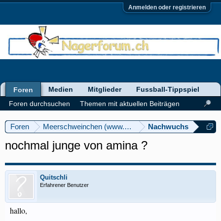
Anmelden oder registrieren
Medien
Mitglieder
Fussball-Tippspiel
Foren
Foren durchsuchen
Themen mit aktuellen Beiträgen
Foren
Meerschweinchen (www.meerschweinforum.ch)
Nachwuchs
nochmal junge von amina ?
Quitschli
Erfahrener Benutzer
hallo,