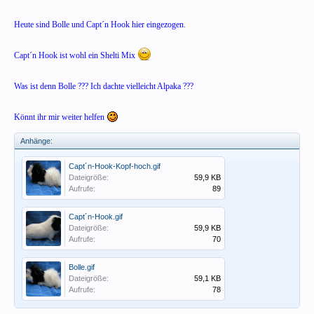
Heute sind Bolle und Capt´n Hook hier eingezogen.
Capt´n Hook ist wohl ein Shelti Mix
Was ist denn Bolle ??? Ich dachte vielleicht Alpaka ???
Könnt ihr mir weiter helfen
Anhänge:
Capt´n-Hook-Kopf-hoch.gif
Dateigröße:
59,9 KB
Aufrufe:
89
Capt´n-Hook.gif
Dateigröße:
59,9 KB
Aufrufe:
70
Bolle.gif
Dateigröße:
59,1 KB
Aufrufe:
78