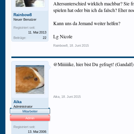
Altersunterschied wirklich machbar? Sie fr
spielen hat oder bin ich da falsch? Eher 
Rainbow8
Neuer Benutzer
Kann uns da Jemand weiter helfen?
Registriert seit:
11. Mai 2013
Lg Nicole
Beiträge:
22
Rainbow8
,
18. Juni 2015
@Miiiiiike, hier bist Du gefragt! (Gandalf) 
Aika
,
18. Juni 2015
Aika
Administrator
Mitarbeiter
Admin
Registriert seit:
13. Mai 2006