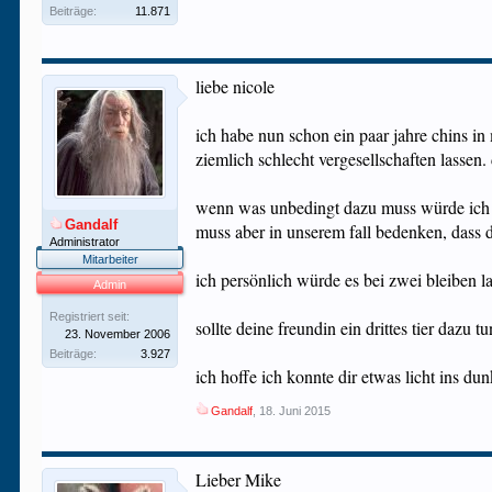
Beiträge:
11.871
liebe nicole
ich habe nun schon ein paar jahre chins in 
ziemlich schlecht vergesellschaften lassen
wenn was unbedingt dazu muss würde ich zu 
Gandalf
muss aber in unserem fall bedenken, dass 
Administrator
Mitarbeiter
ich persönlich würde es bei zwei bleiben l
Admin
Registriert seit:
sollte deine freundin ein drittes tier dazu 
23. November 2006
Beiträge:
3.927
ich hoffe ich konnte dir etwas licht ins du
Gandalf
,
18. Juni 2015
Lieber Mike