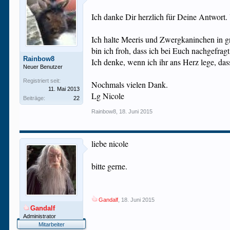
Ich danke Dir herzlich für Deine Antwort. 
Ich halte Meeris und Zwergkaninchen in gr
bin ich froh, dass ich bei Euch nachgefrag
Rainbow8
Ich denke, wenn ich ihr ans Herz lege, dass
Neuer Benutzer
Registriert seit:
Nochmals vielen Dank.
11. Mai 2013
Lg Nicole
Beiträge:
22
Rainbow8
,
18. Juni 2015
liebe nicole
bitte gerne.
Gandalf
,
18. Juni 2015
Gandalf
Administrator
Mitarbeiter