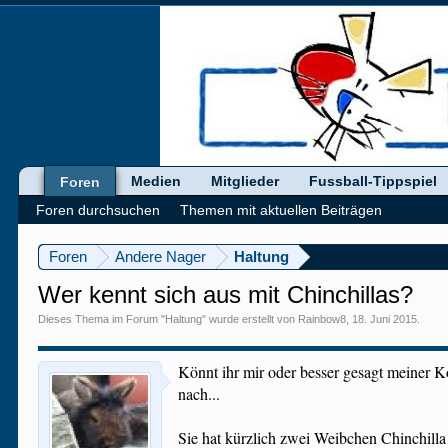
Medien
Mitglieder
Fussball-Tippspiel
Foren
Foren durchsuchen
Themen mit aktuellen Beiträgen
Foren
Andere Nager
Haltung
Wer kennt sich aus mit Chinchillas?
Dieses Thema im Forum "
Haltung
" wurde erstellt von
Rainbow8
,
18. Juni 2015
.
Könnt ihr mir oder besser gesagt meiner Ko
nach...
Sie hat kürzlich zwei Weibchen Chinchilla