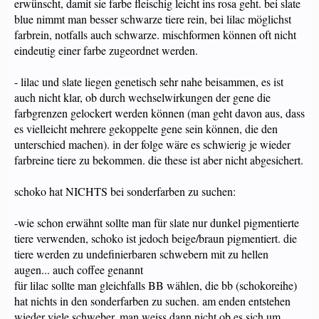
erwünscht, damit sie farbe fleischig leicht ins rosa geht. bei slate
blue nimmt man besser schwarze tiere rein, bei lilac möglichst
farbrein, notfalls auch schwarze. mischformen können oft nicht
eindeutig einer farbe zugeordnet werden.
- lilac und slate liegen genetisch sehr nahe beisammen, es ist
auch nicht klar, ob durch wechselwirkungen der gene die
farbgrenzen gelockert werden können (man geht davon aus, dass
es vielleicht mehrere gekoppelte gene sein können, die den
unterschied machen). in der folge wäre es schwierig je wieder
farbreine tiere zu bekommen. die these ist aber nicht abgesichert.
schoko hat NICHTS bei sonderfarben zu suchen:
-wie schon erwähnt sollte man für slate nur dunkel pigmentierte
tiere verwenden, schoko ist jedoch beige/braun pigmentiert. die
tiere werden zu undefinierbaren schwebern mit zu hellen
augen... auch coffee genannt
für lilac sollte man gleichfalls BB wählen, die bb (schokoreihe)
hat nichts in den sonderfarben zu suchen. am enden entstehen
wieder viele schweber. man weiss dann nicht ob es sich um