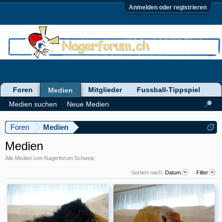
Anmelden oder registrieren
Foren
Mitglieder
Fussball-Tippspiel
Medien
Medien suchen
Neue Medien
Foren
Medien
Medien
Alle Medien von Nagerforum Schweiz
Sortiert nach:
Datum
Filter