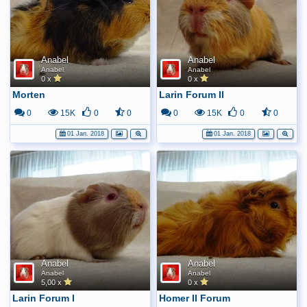
Anabel
Anabel
Anabel
Anabel
0 x
0 x
Morten
Larin Forum II
0
15K
0
0
0
15K
0
0
01 Jan. 2018
01 Jan. 2018
Anabel
Anabel
Anabel
Anabel
5,00 x
0 x
Larin Forum I
Homer II Forum