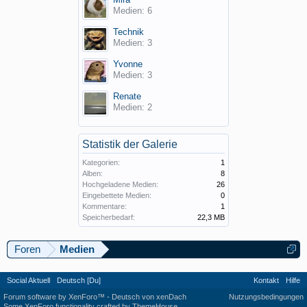
Medien: 6
Technik
Medien: 3
Yvonne
Medien: 3
Renate
Medien: 2
Statistik der Galerie
Kategorien:
1
Alben:
8
Hochgeladene Medien:
26
Eingebettete Medien:
0
Kommentare:
1
Speicherbedarf:
22,3 MB
Foren
Medien
Social Aktuell
Deutsch [Du]
Kontakt
Hilfe
Forum software by XenForo™
-
Deutsch von xenDach
Nutzungsbedingungen
Some XenForo functionality crafted by
ThemeHouse
.