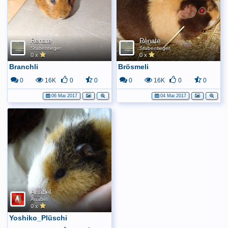
Renate
Renate
Stubentieger
Stubentieger
0 x
0 x
Branchli
Brösmeli
0
16K
0
0
0
16K
0
0
06 Mai 2017
04 Mai 2017
Anabel
Anabel
0 x
Yoshiko_Plüschi