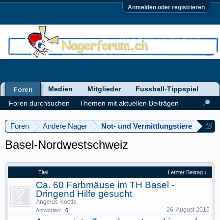
Anmelden oder registrieren
Medien
Mitglieder
Fussball-Tippspiel
Foren
Foren durchsuchen
Themen mit aktuellen Beiträgen
Foren
Andere Nager
Not- und Vermittlungstiere
Basel-Nordwestschweiz
Titel
Letzter Beitrag ↓
Ca. 60 Farbmäuse im TH Basel -
Dringend Hilfe gesucht
Angelus Noctis
26. August 2016
Antworten:
0