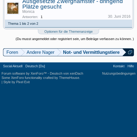
Ausgesetzte Zwerghamster - dringend
Plätze gesucht
Monica
30. Juni 2016
Antworten:
1
Thema 1 bis 2 von 2
Optionen für die Themenanzeige
(Du musst angemeldet oder registriert sein, um Beiträge verfassen zu können. )
Foren
Andere Nager
Not- und Vermittlungstiere
Social Aktuell
Deutsch [Du]
Kontakt
Hilfe
Forum software by XenForo™
-
Deutsch von xenDach
Nutzungsbedingungen
Some XenForo functionality crafted by
ThemeHouse
.
|
Style by Pixel Exit