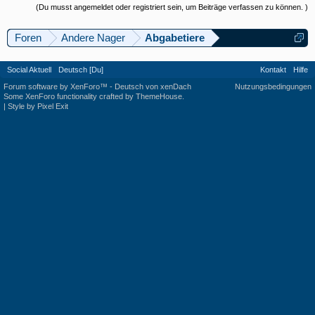
(Du musst angemeldet oder registriert sein, um Beiträge verfassen zu können. )
Foren
Andere Nager
Abgabetiere
Social Aktuell
Deutsch [Du]
Kontakt
Hilfe
Forum software by XenForo™
-
Deutsch von xenDach
Nutzungsbedingungen
Some XenForo functionality crafted by
ThemeHouse
.
|
Style by Pixel Exit