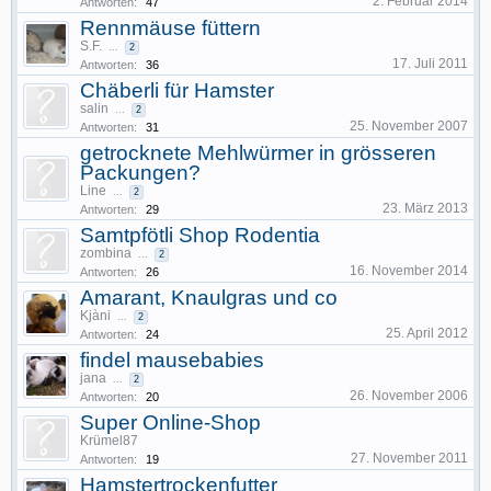
2. Februar 2014
Antworten:
47
Rennmäuse füttern
S.F.
...
2
17. Juli 2011
Antworten:
36
Chäberli für Hamster
salin
...
2
25. November 2007
Antworten:
31
getrocknete Mehlwürmer in grösseren
Packungen?
Line
...
2
23. März 2013
Antworten:
29
Samtpfötli Shop Rodentia
zombina
...
2
16. November 2014
Antworten:
26
Amarant, Knaulgras und co
Kjàni
...
2
25. April 2012
Antworten:
24
findel mausebabies
jana
...
2
26. November 2006
Antworten:
20
Super Online-Shop
Krümel87
27. November 2011
Antworten:
19
Hamstertrockenfutter