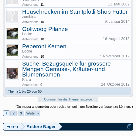
13. Mai 2009
Antworten:
11
Heuschrecken im Samtpfötli Shop Futter
zombina
9. Januar 2014
Antworten:
10
Goliwoog Pflanze
Locke
16. August 2013
Antworten:
10
Peperoni Kernen
Locke
7. November 2012
Antworten:
10
Suche: Bezugsquelle für grössere
Mengen Gemüse-, Kräuter- und
Blumensamen
Kiara
24. Oktober 2012
Antworten:
9
Thema 1 bis 20 von 50
Optionen für die Themenanzeige
(Du musst angemeldet oder registriert sein, um Beiträge verfassen zu können. )
1
2
3
Weiter >
Foren
Andere Nager