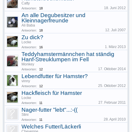
Catty
18. Juni 2012
Antworten:
18
An alle Degubesitzer und
Kleinnagerfreunde
Ali Baba
12. Juli 2007
Antworten:
18
Zu dick?
Locke
1. März 2013
Antworten:
16
Teddyhamstermännchen hat ständig
Hanf-Streuklumpen im Fell
Monkey
17. Oktober 2014
Antworten:
12
Lebendfutter für Hamster?
vinny
25. Oktober 2012
Antworten:
12
Hackfleisch für Hamster
Locke
27. Februar 2011
Antworten:
11
Nager-futter "lebt"...:-((
Stini
28. April 2010
Antworten:
11
Welches Futter/Läckerli
Cheyenne