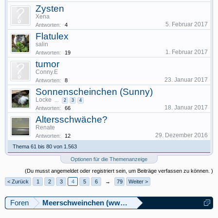
Zysten
Xena
5. Februar 2017
Antworten:
4
Flatulex
salin
1. Februar 2017
Antworten:
19
tumor
Conny.E
23. Januar 2017
Antworten:
8
Sonnenscheinchen (Sunny)
Locke
...
2
3
4
18. Januar 2017
Antworten:
66
Altersschwäche?
Renate
29. Dezember 2016
Antworten:
12
Thema 61 bis 80 von 1.563
Optionen für die Themenanzeige
(Du musst angemeldet oder registriert sein, um Beiträge verfassen zu können. )
< Zurück
1
2
3
4
5
6
→
79
Weiter >
Foren
Meerschweinchen (www.meerschweinforum.ch)