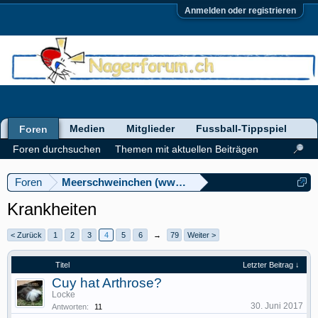
Anmelden oder registrieren
Medien
Mitglieder
Fussball-Tippspiel
Foren
Foren durchsuchen
Themen mit aktuellen Beiträgen
Foren
Meerschweinchen (www.meerschweinforum.ch)
Krankheiten
< Zurück
1
2
3
4
5
6
→
79
Weiter >
Titel
Letzter Beitrag ↓
Cuy hat Arthrose?
Locke
30. Juni 2017
Antworten:
11