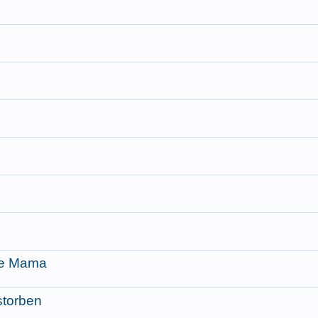
ne Mama
storben