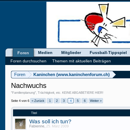
Medien
Mitglieder
Fussball-Tippspiel
Foren
Foren durchsuchen
Themen mit aktuellen Beiträgen
Foren
Kaninchen (www.kaninchenforum.ch)
Nachwuchs
"Familienplanung", Trächtigkeit, etc. KEINE ABGABETIERE HIER!
Seite 4 von 6
< Zurück
1
2
3
4
5
6
Weiter >
Titel
Was soll ich tun?
Fabienne
,
25. März 2009