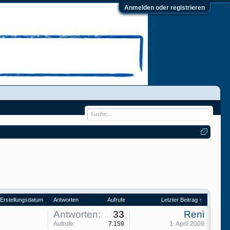
Anmelden oder registrieren
Erstellungsdatum
Antworten
Aufrufe
Letzter Beitrag ↑
Antworten:
33
Reni
Aufrufe:
7.159
1. April 2009