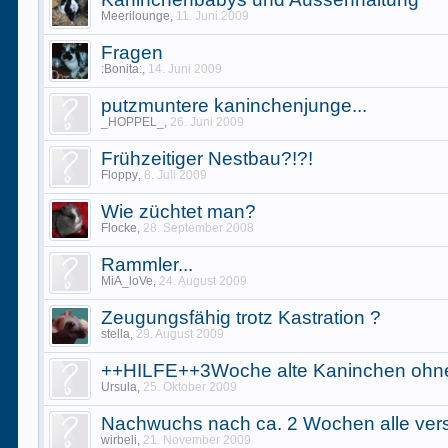
Meerilounge
,
11. Juni 2009
Fragen
:Bonita:
,
14. Juni 2009
putzmuntere kaninchenjunge...
_HOPPEL_
,
26. Juni 2009
Frühzeitiger Nestbau?!?!
Floppy
,
8. Juli 2009
Wie züchtet man?
Flocke
,
28. September 2008
Rammler...
MiA_loVe
,
24. August 2009
Zeugungsfähig trotz Kastration ?
stella
,
29. August 2009
++HILFE++3Woche alte Kaninchen oh
Ursula
,
25. Oktober 2009
Nachwuchs nach ca. 2 Wochen alle ver
wirbeli
,
21. November 2009