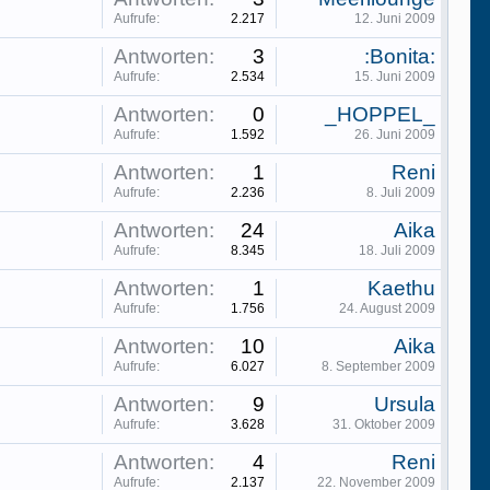
Aufrufe:
2.217
12. Juni 2009
Antworten:
3
:Bonita:
Aufrufe:
2.534
15. Juni 2009
Antworten:
0
_HOPPEL_
Aufrufe:
1.592
26. Juni 2009
Antworten:
1
Reni
Aufrufe:
2.236
8. Juli 2009
Antworten:
24
Aika
Aufrufe:
8.345
18. Juli 2009
Antworten:
1
Kaethu
Aufrufe:
1.756
24. August 2009
Antworten:
10
Aika
Aufrufe:
6.027
8. September 2009
Antworten:
9
Ursula
Aufrufe:
3.628
31. Oktober 2009
Antworten:
4
Reni
Aufrufe:
2.137
22. November 2009