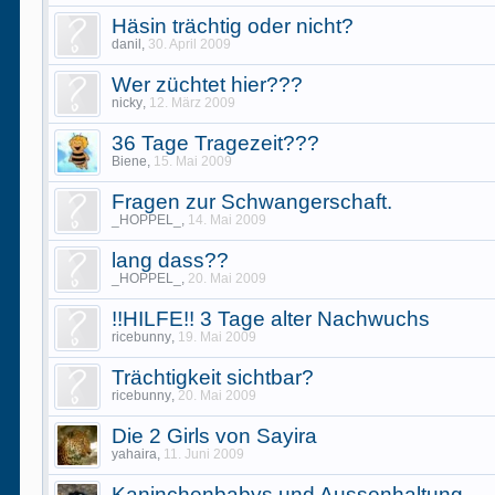
Häsin trächtig oder nicht?
danil
,
30. April 2009
Wer züchtet hier???
nicky
,
12. März 2009
36 Tage Tragezeit???
Biene
,
15. Mai 2009
Fragen zur Schwangerschaft.
_HOPPEL_
,
14. Mai 2009
lang dass??
_HOPPEL_
,
20. Mai 2009
!!HILFE!! 3 Tage alter Nachwuchs
ricebunny
,
19. Mai 2009
Trächtigkeit sichtbar?
ricebunny
,
20. Mai 2009
Die 2 Girls von Sayira
yahaira
,
11. Juni 2009
Kaninchenbabys und Aussenhaltung