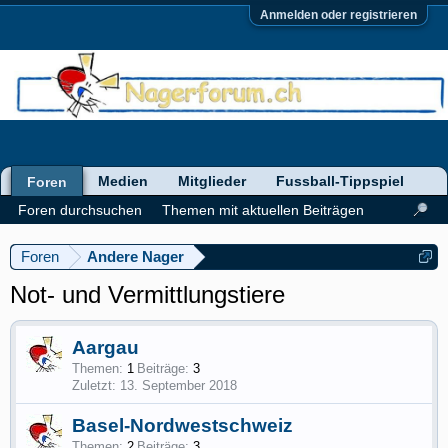
Anmelden oder registrieren
Medien
Mitglieder
Fussball-Tippspiel
Foren
Foren durchsuchen
Themen mit aktuellen Beiträgen
Foren
Andere Nager
Not- und Vermittlungstiere
Aargau
Themen:
1
Beiträge:
3
13. September 2018
Basel-Nordwestschweiz
Themen:
2
Beiträge:
3