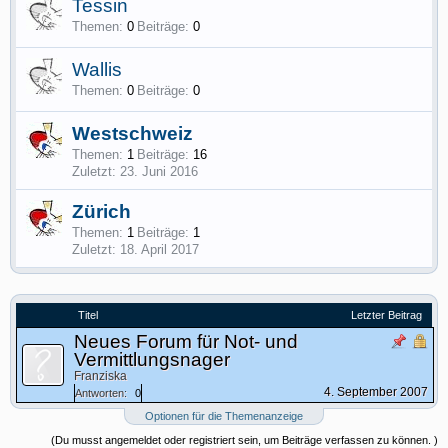
Tessin
Themen:
0
Beiträge:
0
Wallis
Themen:
0
Beiträge:
0
Westschweiz
Themen:
1
Beiträge:
16
23. Juni 2016
Zürich
Themen:
1
Beiträge:
1
18. April 2017
Titel
Letzter Beitrag
Neues Forum für Not- und
Vermittlungsnager
Franziska
4. September 2007
Antworten:
0
Optionen für die Themenanzeige
(Du musst angemeldet oder registriert sein, um Beiträge verfassen zu können. )