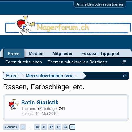
Anmelden oder registrieren
Medien
Mitglieder
Fussball-Tippspiel
Foren
Foren durchsuchen
Themen mit aktuellen Beiträgen
Foren
Meerschweinchen (www.meerschweinforum.ch)
Rassen, Farbschläge, etc.
Satin-Statistik
Themen:
72
Beiträge:
241
19. Mai 2018
< Zurück
1
←
10
11
12
13
14
15