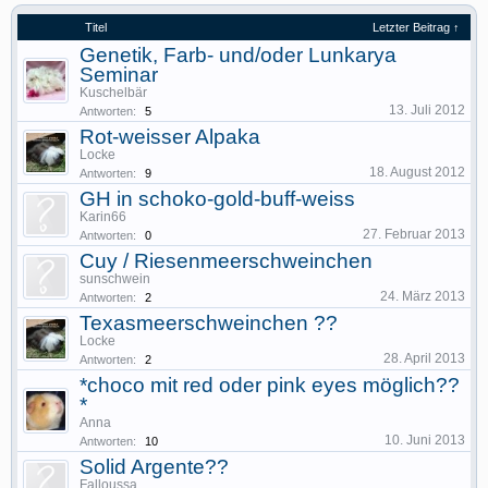
Titel
Letzter Beitrag ↑
Genetik, Farb- und/oder Lunkarya
Seminar
Kuschelbär
13. Juli 2012
Antworten:
5
Rot-weisser Alpaka
Locke
18. August 2012
Antworten:
9
GH in schoko-gold-buff-weiss
Karin66
27. Februar 2013
Antworten:
0
Cuy / Riesenmeerschweinchen
sunschwein
24. März 2013
Antworten:
2
Texasmeerschweinchen ??
Locke
28. April 2013
Antworten:
2
*choco mit red oder pink eyes möglich??
*
Anna
10. Juni 2013
Antworten:
10
Solid Argente??
Falloussa