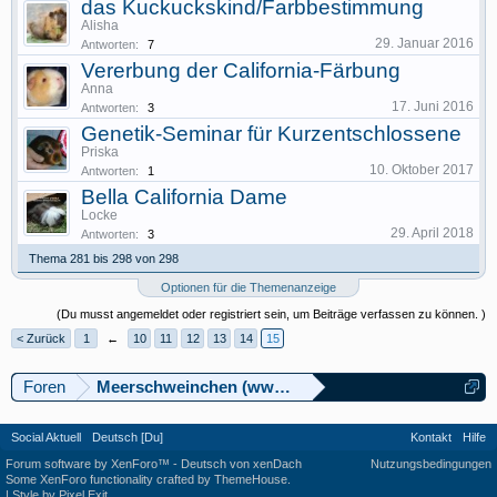
das Kuckuckskind/Farbbestimmung
Alisha
29. Januar 2016
Antworten:
7
Vererbung der California-Färbung
Anna
17. Juni 2016
Antworten:
3
Genetik-Seminar für Kurzentschlossene
Priska
10. Oktober 2017
Antworten:
1
Bella California Dame
Locke
29. April 2018
Antworten:
3
Thema 281 bis 298 von 298
Optionen für die Themenanzeige
(Du musst angemeldet oder registriert sein, um Beiträge verfassen zu können. )
< Zurück
1
←
10
11
12
13
14
15
Foren
Meerschweinchen (www.meerschweinforum.ch)
Social Aktuell
Deutsch [Du]
Kontakt
Hilfe
Forum software by XenForo™
-
Deutsch von xenDach
Nutzungsbedingungen
Some XenForo functionality crafted by
ThemeHouse
.
|
Style by Pixel Exit