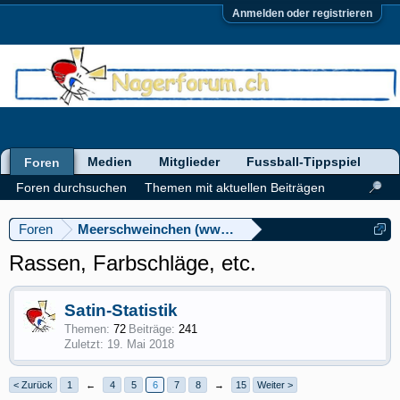
Anmelden oder registrieren
Medien
Mitglieder
Fussball-Tippspiel
Foren
Foren durchsuchen
Themen mit aktuellen Beiträgen
Foren
Meerschweinchen (www.meerschweinforum.ch)
Rassen, Farbschläge, etc.
Satin-Statistik
Themen:
72
Beiträge:
241
19. Mai 2018
< Zurück
1
←
4
5
6
7
8
→
15
Weiter >