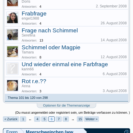
Doris
2. September 2008
Antworten:
4
Frabfrage
engel1988
26. August 2008
Antworten:
4
Frage nach Schimmel
Serefina
14. August 2008
Antworten:
13
Schimmel oder Magpie
Tamara
12. August 2008
Antworten:
8
Und wieder einmal eine Farbfrage
karin66
6. August 2008
Antworten:
4
Rot r.e.??
Anna
3. August 2008
Antworten:
3
Thema 101 bis 120 von 298
Optionen für die Themenanzeige
(Du musst angemeldet oder registriert sein, um Beiträge verfassen zu können. )
< Zurück
1
←
4
5
6
7
8
→
15
Weiter >
Foren
Meerschweinchen (www.meerschweinforum.ch)