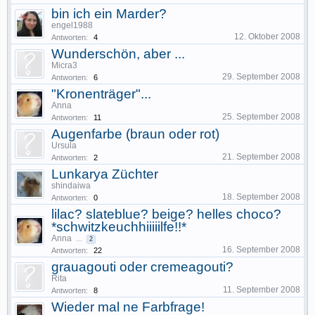
bin ich ein Marder?
engel1988
12. Oktober 2008
Antworten:
4
Wunderschön, aber ...
Micra3
29. September 2008
Antworten:
6
"Kronenträger"...
Anna
25. September 2008
Antworten:
11
Augenfarbe (braun oder rot)
Ursula
21. September 2008
Antworten:
2
Lunkarya Züchter
shindaiwa
18. September 2008
Antworten:
0
lilac? slateblue? beige? helles choco?
*schwitzkeuchhiiiiilfe!!*
Anna
...
2
16. September 2008
Antworten:
22
grauagouti oder cremeagouti?
Rita
11. September 2008
Antworten:
8
Wieder mal ne Farbfrage!