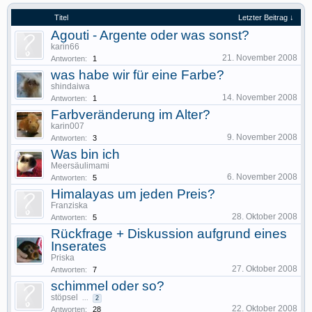
Titel
Letzter Beitrag ↓
Agouti - Argente oder was sonst?
karin66
21. November 2008
Antworten:
1
was habe wir für eine Farbe?
shindaiwa
14. November 2008
Antworten:
1
Farbveränderung im Alter?
karin007
9. November 2008
Antworten:
3
Was bin ich
Meersäulimami
6. November 2008
Antworten:
5
Himalayas um jeden Preis?
Franziska
28. Oktober 2008
Antworten:
5
Rückfrage + Diskussion aufgrund eines
Inserates
Priska
27. Oktober 2008
Antworten:
7
schimmel oder so?
stöpsel
...
2
22. Oktober 2008
Antworten:
28