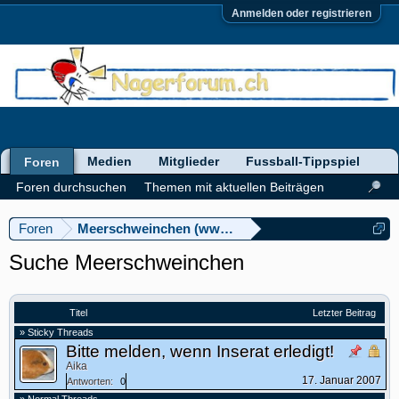
Anmelden oder registrieren
Medien
Mitglieder
Fussball-Tippspiel
Foren
Foren durchsuchen
Themen mit aktuellen Beiträgen
Foren
Meerschweinchen (www.meerschweinforum.ch)
Suche Meerschweinchen
Titel
Letzter Beitrag
» Sticky Threads
Bitte melden, wenn Inserat erledigt!
Aika
17. Januar 2007
Antworten:
0