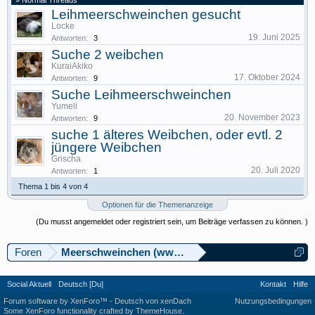
» Normal Threads
Leihmeerschweinchen gesucht
Locke
19. Juni 2025
Antworten:
3
Suche 2 weibchen
KuraiAkiko
17. Oktober 2024
Antworten:
9
Suche Leihmeerschweinchen
Yumeli
20. November 2023
Antworten:
9
suche 1 älteres Weibchen, oder evtl. 2
jüngere Weibchen
Grischa
20. Juli 2020
Antworten:
1
Thema 1 bis 4 von 4
Optionen für die Themenanzeige
(Du musst angemeldet oder registriert sein, um Beiträge verfassen zu können. )
Foren
Meerschweinchen (www.meerschweinforum.ch)
Social Aktuell
Deutsch [Du]
Kontakt
Hilfe
Forum software by XenForo™
-
Deutsch von xenDach
Nutzungsbedingungen
Some XenForo functionality crafted by
ThemeHouse
.