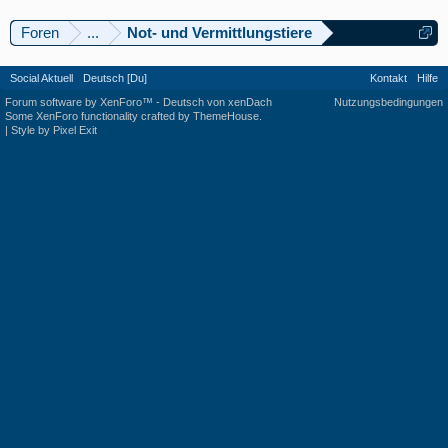
Foren
...
Not- und Vermittlungstiere
Social Aktuell
Deutsch [Du]
Kontakt
Hilfe
Forum software by XenForo™
-
Deutsch von xenDach
Nutzungsbedingungen
Some XenForo functionality crafted by
ThemeHouse
.
|
Style by Pixel Exit