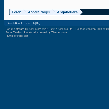
Foren
Andere Nager
Abgabetiere
Social Aktuell
Deutsch [Du]
Forum software by XenForo™
©2010-2017 XenForo Ltd.
-
Deutsch von xenDach
©201
Some XenForo functionality crafted by
ThemeHouse
.
|
Style by Pixel Exit