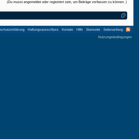
(Du musst angemeldet oder registriert sein, um Beiträge verfassen zu können. )
schutzerklärung
Haftungsausschluss
Kontakt
Hilfe
Startseite
Seitenanfang
Nutzungsbedingungen