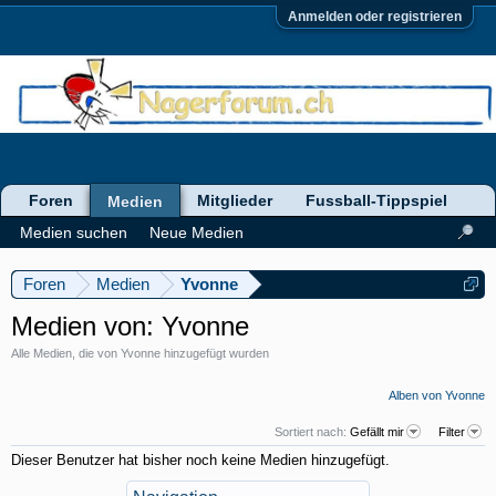
Anmelden oder registrieren
Foren
Mitglieder
Fussball-Tippspiel
Medien
Medien suchen
Neue Medien
Foren
Medien
Yvonne
Medien von: Yvonne
Alle Medien, die von Yvonne hinzugefügt wurden
Alben von Yvonne
Sortiert nach:
Gefällt mir
Filter
Dieser Benutzer hat bisher noch keine Medien hinzugefügt.