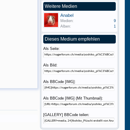
Weitere Medien
Anabel
Medien:
9
Alben:
1
Dieses Medium empfehlen
Als Seite:
Als Bild:
Als BBCode [IMG]:
Als BBCode [IMG] (Mit Thumbnail):
[GALLERY] BBCode teilen: