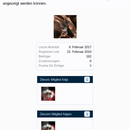
angezeigt werden können.
Letzte Aktivität:
9. Februar 2017
Registriert seit:
21. Februar 2010
Beiträge:
162
Zustimmungen:
0
Punkte für Erfolge:
0
Dieses Mitglied folgt:
1
Diesem Mitglied folgen:
1