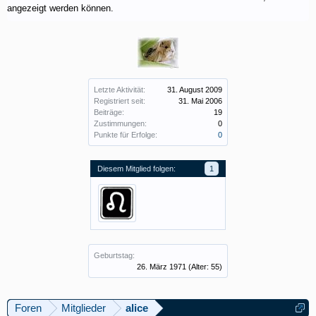
angezeigt werden können.
Letzte Aktivität:
31. August 2009
Registriert seit:
31. Mai 2006
Beiträge:
19
Zustimmungen:
0
Punkte für Erfolge:
0
Diesem Mitglied folgen:
1
Geburtstag:
26. März 1971
(Alter: 55)
Foren
Mitglieder
alice