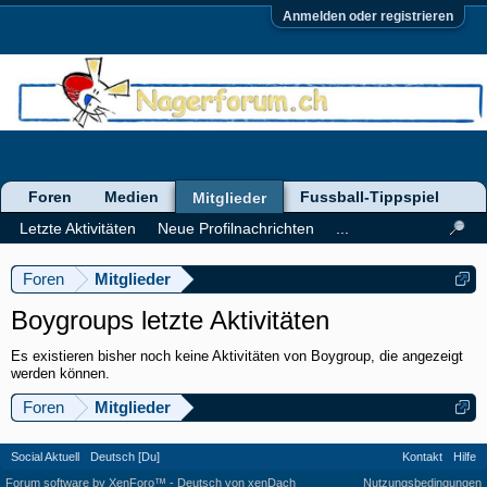
Anmelden oder registrieren
Foren
Medien
Fussball-Tippspiel
Mitglieder
Letzte Aktivitäten
Neue Profilnachrichten
...
Foren
Mitglieder
Boygroups letzte Aktivitäten
Es existieren bisher noch keine Aktivitäten von Boygroup, die angezeigt
werden können.
Foren
Mitglieder
Social Aktuell
Deutsch [Du]
Kontakt
Hilfe
Forum software by XenForo™
-
Deutsch von xenDach
Nutzungsbedingungen