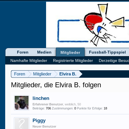
Foren
Medien
Fussball-Tippspiel
Mitglieder
Namhafte Mitglieder
Registrierte Mitglieder
Derzeitige Besu
Foren
Mitglieder
Elvira B.
Mitglieder, die Elvira B. folgen
linchen
Erfahrener Benutzer
, weiblich, 50
Beiträge:
706
Zustimmungen:
0
Punkte für Erfolge:
18
Piggy
Neuer Benutzer